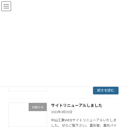
コ
ナ
ン
ビ
テ
ゲ
ン
ー
ツ
シ
中山工業
へ
ョ
ス
ン
キ
に
ッ
移
HOME
中山工業
プ
動
コストダウンを含む活用例と採用例
お知らせ
2023年1月19日
続きを読む
サイトリニューアルしました
お知らせ
2022年3月31日
中山工業WEBサイトリニューアルいたしま
した。 ぜひご覧下さい。 異形管、異形パイ