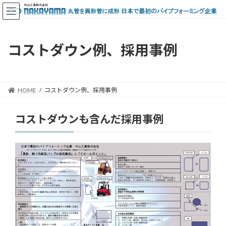
コ
ナ
ン
ビ
テ
ゲ
ン
ー
ツ
シ
コストダウン例、採用事例
へ
ョ
ス
ン
キ
に
ッ
移
HOME
コストダウン例、採用事例
プ
動
コストダウンも含んだ採用事例