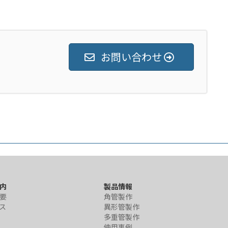
お問い合わせ
内
製品情報
要
角管製作
ス
異形管製作
多重管製作
使用事例