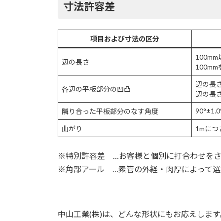
寸法許容差
項目および寸法の区分
100mm
辺の長さ
100m
辺の長さ
各辺の平板部分の凹凸
辺の長さ
90°±1.0
隣り合った平板部分のなす角度
曲がり
1mにつ
※特別許容差 …お客様と個別に打合わせを
※角部アール …素管の外経・肉厚によって選
中山工業(株)は、どんな形状にもお応えします