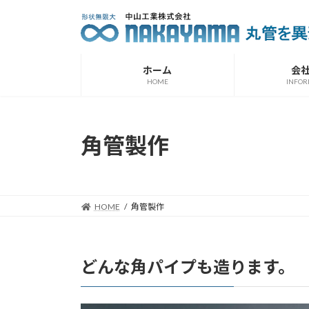
コ
ナ
ン
ビ
テ
ゲ
ン
ー
ホーム
会
ツ
シ
HOME
INFOR
へ
ョ
ス
ン
キ
に
角管製作
ッ
移
プ
動
HOME
角管製作
どんな角パイプも造ります。