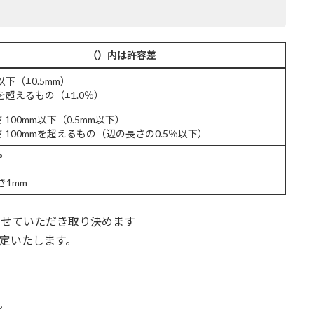
（）内は許容差
以下（±0.5mm）
mを超えるもの（±1.0％）
 100mm以下（0.5mm以下）
 100mmを超えるもの（辺の長さの0.5％以下）
°
き1mm
させていただき取り決めます
定いたします。
。